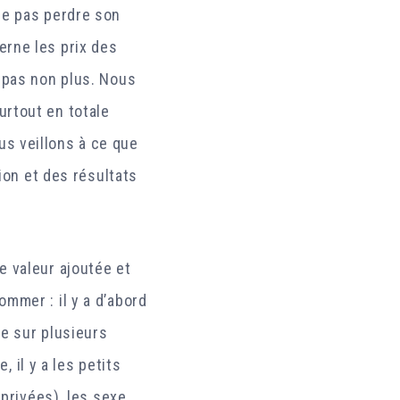
ne pas perdre son
erne les prix des
z pas non plus. Nous
urtout en totale
s veillons à ce que
tion et des résultats
e valeur ajoutée et
mmer : il y a d’abord
le sur plusieurs
, il y a les petits
 privées), les sexe