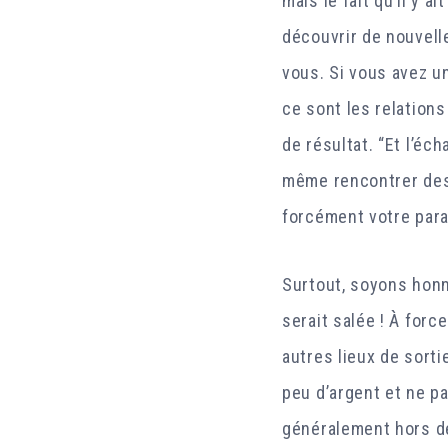
mais le fait qu’il y 
découvrir de nouvell
vous. Si vous avez un
ce sont les relation
de résultat. “Et l’éc
même rencontrer des 
forcément votre para
Surtout, soyons honn
serait salée ! À forc
autres lieux de sorti
peu d’argent et ne p
généralement hors de 