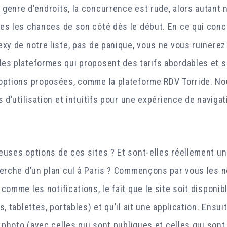
genre d’endroits, la concurrence est rude, alors autant 
es les chances de son côté dès le début. En ce qui conc
exy de notre liste, pas de panique, vous ne vous ruinere
es plateformes qui proposent des tarifs abordables et s
options proposées, comme la plateforme RDV Torride. Nou
s d’utilisation et intuitifs pour une expérience de naviga
euses options de ces sites ? Et sont-elles réellement un
herche d’un plan cul à Paris ? Commençons par vous les no
comme les notifications, le fait que le site soit disponib
, tablettes, portables) et qu’il ait une application. Ensuite
e photo (avec celles qui sont publiques et celles qui sont