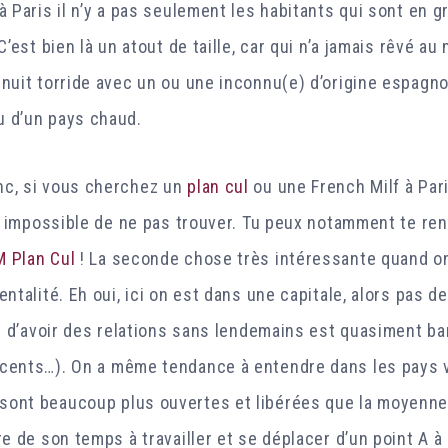
à Paris il n’y a pas seulement les habitants qui sont en gr
C’est bien là un atout de taille, car qui n’a jamais rêvé a
 nuit torride avec un ou une inconnu(e) d’origine espagno
u d’un pays chaud.
nc, si vous cherchez un
plan cul
ou une French Milf à Pari
est impossible de ne pas trouver. Tu peux notamment te re
M Plan Cul
! La seconde chose très intéressante quand on 
entalité. Eh oui, ici on est dans une capitale, alors pas d
it d’avoir des relations sans lendemains est quasiment bana
cents…). On a même tendance à entendre dans les pays v
ont beaucoup plus ouvertes et libérées que la moyenne 
re de son temps à travailler et se déplacer d’un point A à 