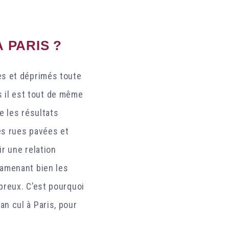
 PARIS ?
es et déprimés toute
is il est tout de même
e les résultats
es rues pavées et
r une relation
 amenant bien les
breux. C’est pourquoi
n cul à Paris, pour