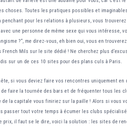
ait autant de variété est une aubaine pour vous, car c’est 
es choses. Toutes les pratiques possibles et imaginable
 penchant pour les relations à plusieurs, vous trouverez
s avec une personne de même sexe qui vous intéresse, vo
hangisme ?”, me direz-vous, eh bien oui, vous en trouvere
French Mils sur le site dédié ! Ne cherchez plus d’excu
dis sur un de ces 10 sites pour des plans culs à Paris.
ête, si vous deviez faire vos rencontres uniquement en di
e de faire la tournée des bars et de fréquenter tous les cl
e de la capitale vous finiriez sur la paille ! Alors si vous
as passer tout votre temps à écumer les clubs spécialisé
prix, il faut se le dire, voici la solution : les sites de r