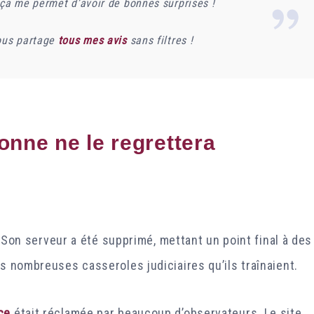
 ça me permet d’avoir de bonnes surprises !
vous partage
tous mes avis
sans filtres !
onne ne le regrettera
 Son serveur a été supprimé, mettant un point final à des
s nombreuses casseroles judiciaires qu’ils traînaient.
ce
était réclamée par beaucoup d’observateurs. Le site