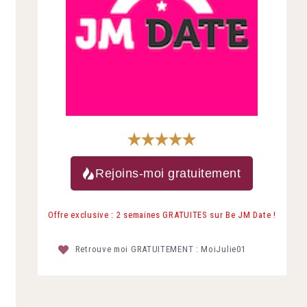
Rejoins-moi gratuitement
Offre exclusive : 2 semaines GRATUITES sur Be JM Date !
Retrouve moi GRATUITEMENT : MoiJulie01