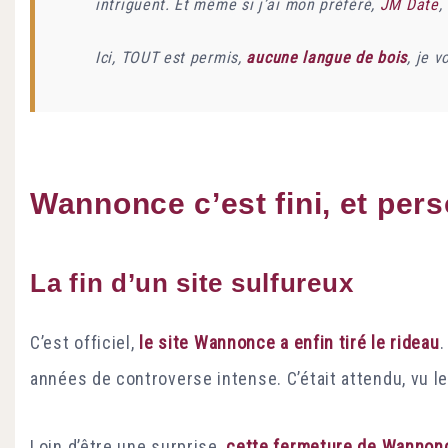
intriguent. Et même si j’ai mon préféré,
JM Date
,
Ici, TOUT est permis,
aucune langue de bois
, je 
Wannonce c’est fini, et pers
La fin d’un site sulfureux
C’est officiel,
le site Wannonce a enfin tiré le rideau
.
années de controverse intense. C’était attendu, vu le
Loin d’être une surprise,
cette fermeture de Wannon