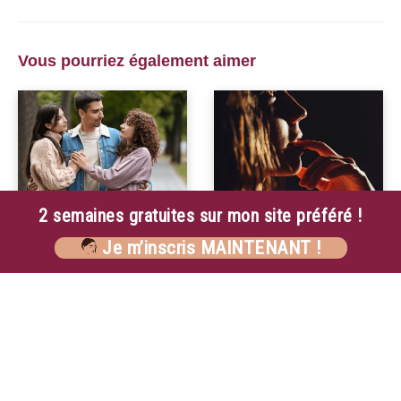
Vous pourriez également aimer
2 semaines gratuites sur mon site préféré !
Histoire érotique : Mon
Histoire Érotique : Ta Petite
Je m’inscris MAINTENANT !
Premier Plan à Trois
Soumise
12 juillet 2023
4 juillet 2023