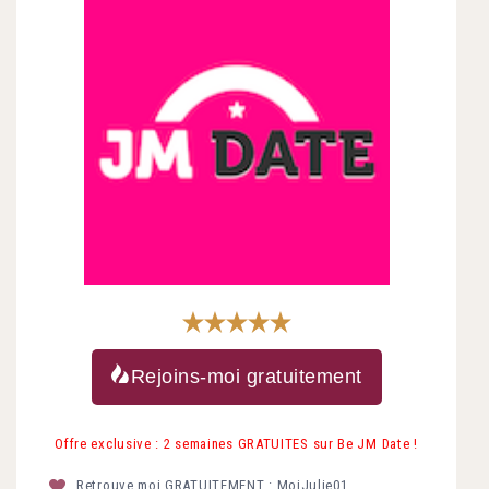
Rejoins-moi gratuitement
Offre exclusive : 2 semaines GRATUITES sur Be JM Date !
Retrouve moi GRATUITEMENT : MoiJulie01